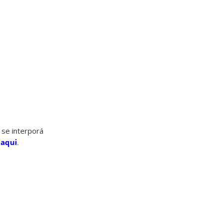
 se interporá
s
aqui
.