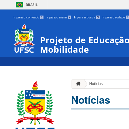
BRASIL
Ir para o conteúdo
1
Ir para o menu
2
Ir para a busca
3
Ir para o rodapé
4
Projeto de Educação
Mobilidade
Notícias
Notícias