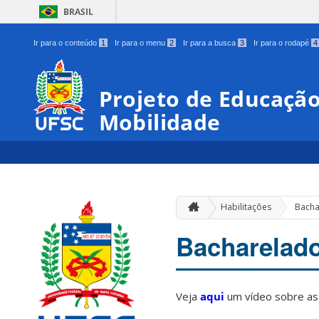
BRASIL
Ir para o conteúdo
1
Ir para o menu
2
Ir para a busca
3
Ir para o rodapé
4
Projeto de Educação
Mobilidade
Habilitações
Bacha
Bacharelado
Veja
aqui
um vídeo sobre as 