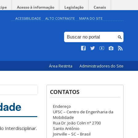
cipe
Acesso à informação
Legislação
Canais
ACESSIBILIDADE
ALTO CONTRASTE
MAPA DO SITE
Área Restrita
Administradores do Site
CONTATOS
idade
Endereço
UFSC – Centro de Engenharia da
Mobilidade
Rua Dr. João Colin n° 2700
Interdisciplinar.
Santo Antônio
Joinville – SC – Brasil