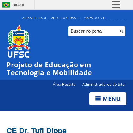
BRASIL
Simplifique!
ACESSIBILIDADE
ALTO CONTRASTE
MAPA DO SITE
Comunica BR
Participe
Acesso à informação
Legislação
Projeto de Educação em
Canais
Tecnologia e Mobilidade
Área Restrita
Administradores do Site
MENU
CE Dr. Tufi Dippe