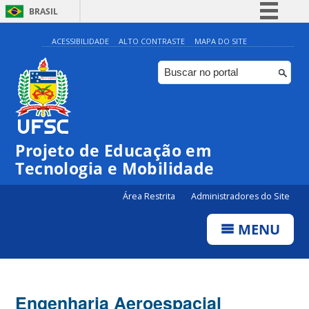
BRASIL
Simplifique!
ACESSIBILIDADE
ALTO CONTRASTE
MAPA DO SITE
Comunica BR
Participe
Acesso à informação
Legislação
Projeto de Educação em
Canais
Tecnologia e Mobilidade
Área Restrita
Administradores do Site
MENU
Engenharia Aeroespacial