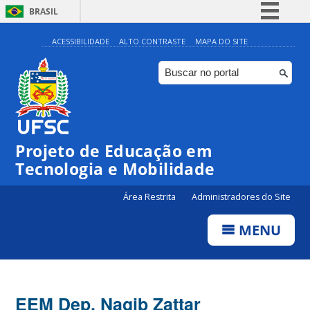
BRASIL
Simplifique!
ACESSIBILIDADE
ALTO CONTRASTE
MAPA DO SITE
Comunica BR
Participe
Acesso à informação
Legislação
Projeto de Educação em
Canais
Tecnologia e Mobilidade
Área Restrita
Administradores do Site
MENU
EEM Dep. Nagib Zattar